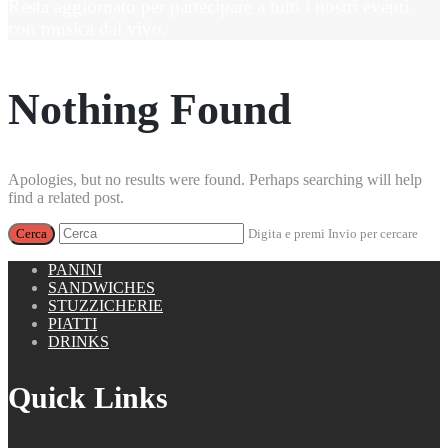
Resta aggiornato per partecipare a tutti i nostri eventi
con musica dal vivo.
Nothing Found
Apologies, but no results were found. Perhaps searching will help
find a related post.
Digita e premi Invio per cercare
PANINI
SANDWICHES
STUZZICHERIE
PIATTI
DRINKS
Quick Links