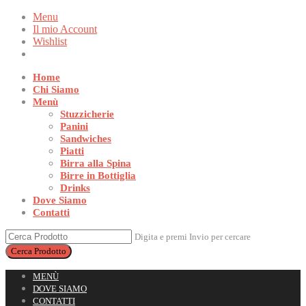
Menu
Il mio Account
Wishlist
Home
Chi Siamo
Menù
Stuzzicherie
Panini
Sandwiches
Piatti
Birra alla Spina
Birre in Bottiglia
Drinks
Dove Siamo
Contatti
Digita e premi Invio per cercare
MENÙ
DOVE SIAMO
CONTATTI