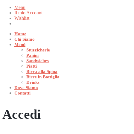
Menu
Il mio Account
Wishlist
Home
Chi Siamo
Menù
Stuzzicherie
Panini
Sandwiches
Piatti
Birra alla Spina
Birre in Bottiglia
Drinks
Dove Siamo
Contatti
Accedi