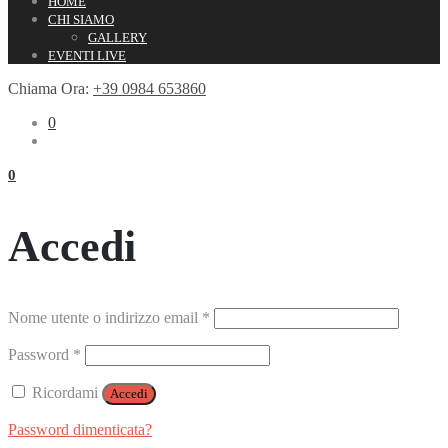
HOME
CHI SIAMO
GALLERY
EVENTI LIVE
Chiama Ora:
+39 0984 653860
0
0
Accedi
Richiesto
Nome utente o indirizzo email
*
Richiesto
Password
*
Ricordami
Accedi
Password dimenticata?