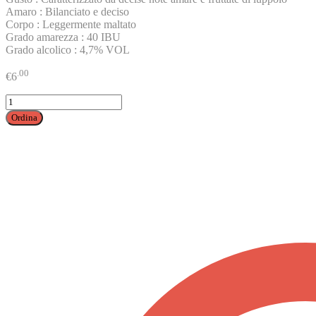
Amaro : Bilanciato e deciso
Corpo : Leggermente maltato
Grado amarezza : 40 IBU
Grado alcolico : 4,7% VOL
.00
€
6
Granda
Aero
Ordina
(
Gluten
Free)
quantità