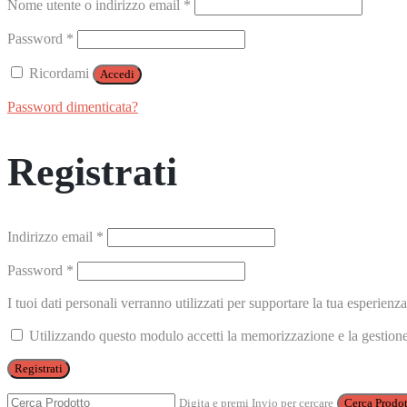
Richiesto
Nome utente o indirizzo email
*
Richiesto
Password
*
Ricordami
Accedi
Password dimenticata?
Registrati
Richiesto
Indirizzo email
*
Richiesto
Password
*
I tuoi dati personali verranno utilizzati per supportare la tua esperienza
Utilizzando questo modulo accetti la memorizzazione e la gestione 
Registrati
Digita e premi Invio per cercare