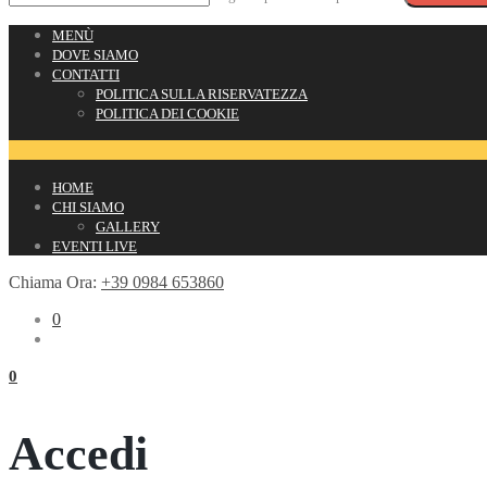
MENÙ
DOVE SIAMO
CONTATTI
POLITICA SULLA RISERVATEZZA
POLITICA DEI COOKIE
HOME
CHI SIAMO
GALLERY
EVENTI LIVE
Chiama Ora:
+39 0984 653860
0
0
Accedi