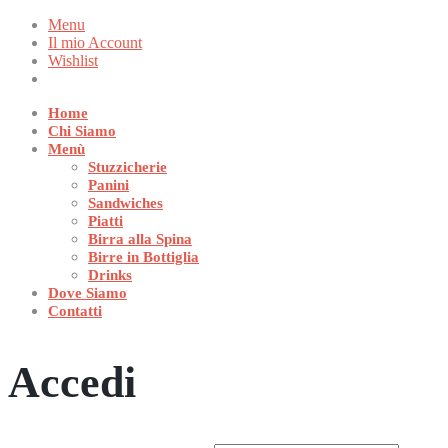
Menu
Il mio Account
Wishlist
Home
Chi Siamo
Menù
Stuzzicherie
Panini
Sandwiches
Piatti
Birra alla Spina
Birre in Bottiglia
Drinks
Dove Siamo
Contatti
Accedi