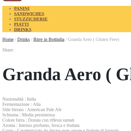
PANINI
SANDWICHES
STUZZICHERIE
PIATTI
DRINKS
Home
/
Drinks
/
Birre in Bottiglia
/
Granda Aero ( Gluten Free)
Share:
Granda Aero ( G
Nazionalità : Italia
Fermentazione : Alta
Stile birraio : American Pale Ale
Schiuma : Media persistenza
Colore birra : Dorata con riflessi ramati
Aroma : Intenso profumo, fresca e fruttata
Gusto : Caratterizzato da decise note amare e fruttate di luppolo