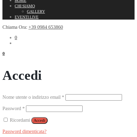
HOME
CHI SIAMO
GALLERY
EVENTI LIVE
Chiama Ora:
+39 0984 653860
0
0
Accedi
Richiesto
Nome utente o indirizzo email
*
Richiesto
Password
*
Ricordami
Accedi
Password dimenticata?