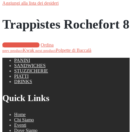
Aggiungi alla lista dei desideri
Trappìstes Rochefort 8
Aggiungi al carrello
Ordina
Kwak
Polpette di Baccalà
prev product
next product
PANINI
SANDWICHES
STUZZICHERIE
PIATTI
DRINKS
Quick Links
Home
Chi Siamo
Eventi
Dove Siamo