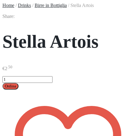
Home
/
Drinks
/
Birre in Bottiglia
/
Stella Artois
Share:
Stella Artois
.50
€
2
Stella
Artois
Ordina
quantità