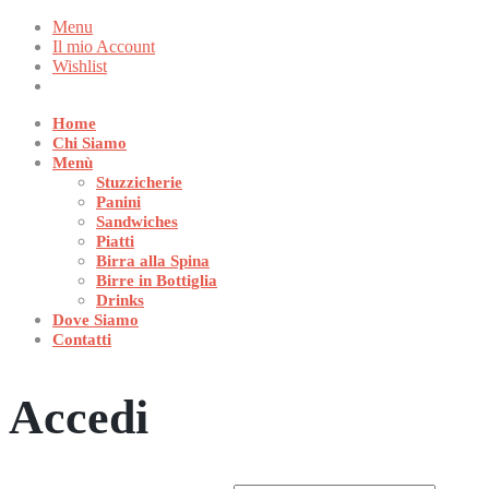
Menu
Il mio Account
Wishlist
Home
Chi Siamo
Menù
Stuzzicherie
Panini
Sandwiches
Piatti
Birra alla Spina
Birre in Bottiglia
Drinks
Dove Siamo
Contatti
Accedi