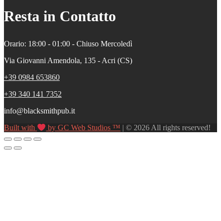
Resta in Contatto
Orario: 18:00 - 01:00 - Chiuso Mercoledì
Via Giovanni Amendola, 135 - Acri (CS)
+39 0984 653860
+39 340 141 7352
info@blacksmithpub.it
Built with
by GC Web Studios ™
| © 2026 All rights reserved!