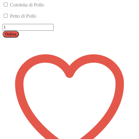
Cotoletta di Pollo
Petto di Pollo
Black
Sandwich
Ordina
quantità