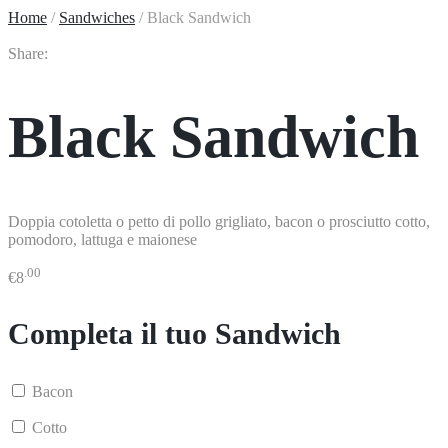
Home
/
Sandwiches
/
Black Sandwich
Share:
Black Sandwich
Doppia cotoletta o petto di pollo grigliato, bacon o prosciutto cotto,
pomodoro, lattuga e maionese
.00
€
8
Completa il tuo Sandwich
Bacon
Cotto