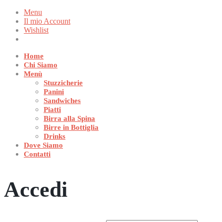
Menu
Il mio Account
Wishlist
Home
Chi Siamo
Menù
Stuzzicherie
Panini
Sandwiches
Piatti
Birra alla Spina
Birre in Bottiglia
Drinks
Dove Siamo
Contatti
Accedi