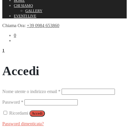
HOME
CHI SIAMO
GALLERY
EVENTI LIVE
Chiama Ora:
+39 0984 653860
0
1
Accedi
Richiesto
Nome utente o indirizzo email
*
Richiesto
Password
*
Ricordami
Accedi
Password dimenticata?