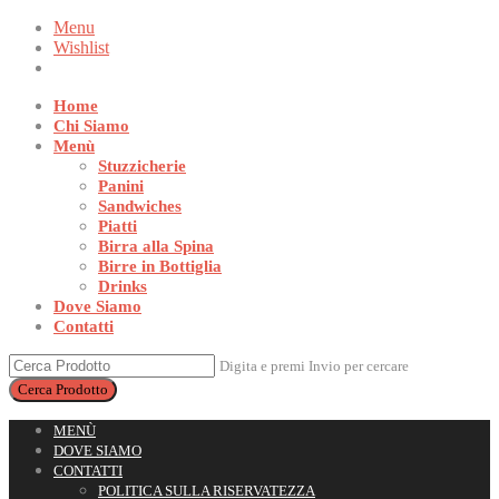
Menu
Wishlist
Home
Chi Siamo
Menù
Stuzzicherie
Panini
Sandwiches
Piatti
Birra alla Spina
Birre in Bottiglia
Drinks
Dove Siamo
Contatti
Digita e premi Invio per cercare
MENÙ
DOVE SIAMO
CONTATTI
POLITICA SULLA RISERVATEZZA