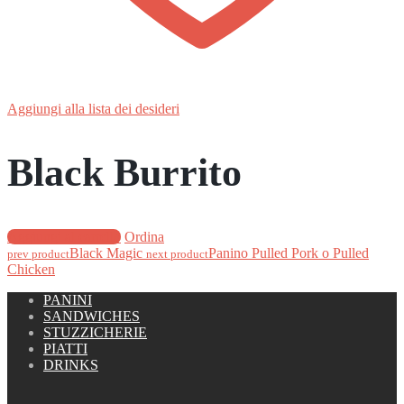
Aggiungi alla lista dei desideri
Black Burrito
Aggiungi al carrello
Ordina
Black Magic
Panino Pulled Pork o Pulled
prev product
next product
Chicken
PANINI
SANDWICHES
STUZZICHERIE
PIATTI
DRINKS