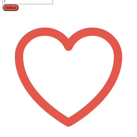
Pulled
Ordina
Pork
o
Pulled
Cicken
quantità