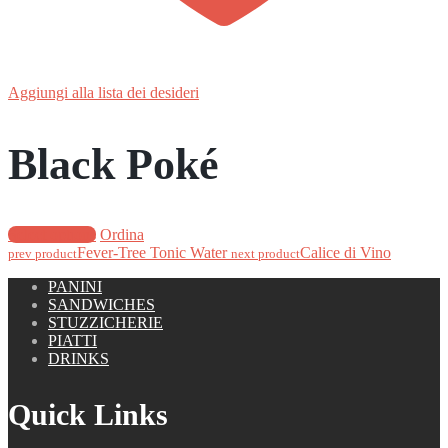
Aggiungi alla lista dei desideri
Black Poké
Select options
Ordina
Fever-Tree Tonic Water
Calice di Vino
prev product
next product
PANINI
SANDWICHES
STUZZICHERIE
PIATTI
DRINKS
Quick Links