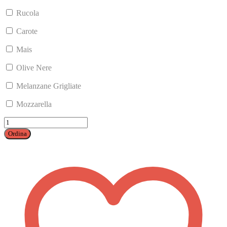
Rucola
Carote
Mais
Olive Nere
Melanzane Grigliate
Mozzarella
Insalatona
quantità
Ordina