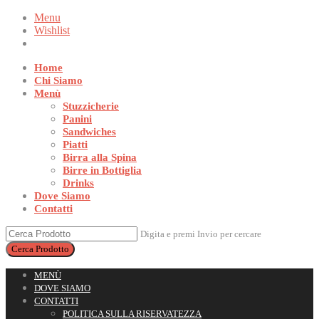
Menu
Wishlist
Home
Chi Siamo
Menù
Stuzzicherie
Panini
Sandwiches
Piatti
Birra alla Spina
Birre in Bottiglia
Drinks
Dove Siamo
Contatti
Digita e premi Invio per cercare
MENÙ
DOVE SIAMO
CONTATTI
POLITICA SULLA RISERVATEZZA