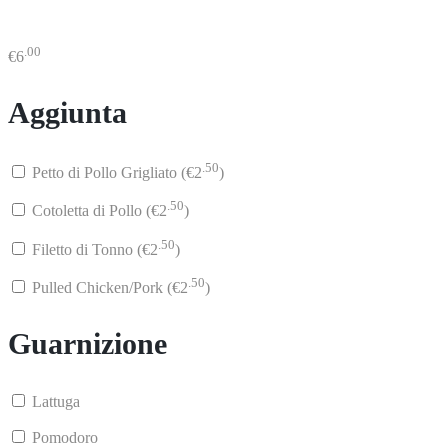
.00
€
6
Aggiunta
.50
Petto di Pollo Grigliato (
€
2
)
.50
Cotoletta di Pollo (
€
2
)
.50
Filetto di Tonno (
€
2
)
.50
Pulled Chicken/Pork (
€
2
)
Guarnizione
Lattuga
Pomodoro